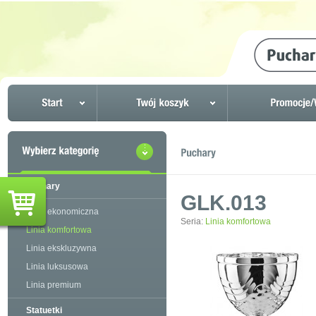
Puchary
GLK.013
Linia ekonomiczna
Seria:
Linia komfortowa
Linia komfortowa
Linia ekskluzywna
Linia luksusowa
Linia premium
Statuetki