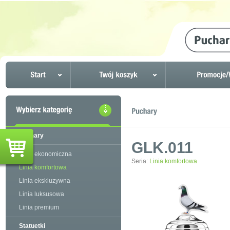
Puchary
GLK.011
Linia ekonomiczna
Seria:
Linia komfortowa
Linia komfortowa
Linia ekskluzywna
Linia luksusowa
Linia premium
Statuetki